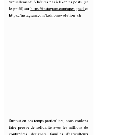
virtuellement! N'hésitez pas à 
liker les posts  (et 
le profil) sur 
https://instagram.com/apesigned
et 
https://instagram.com/fashionrevolution_ch
Surtout en ces temps particuliers, nous voulons 
faire preuve de solidarité avec les millions de 
couturières, designers, familles d'agriculteurs 