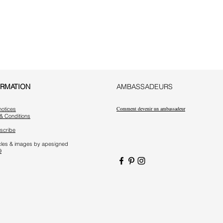
ORMATION
AMBASSADEURS
Comment devenir un ambassadeur
notices
& Conditions
scribe
ticles & images by apesigned
9