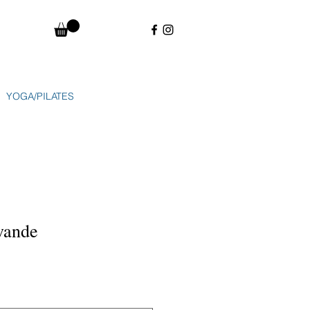
YOGA/PILATES
vande