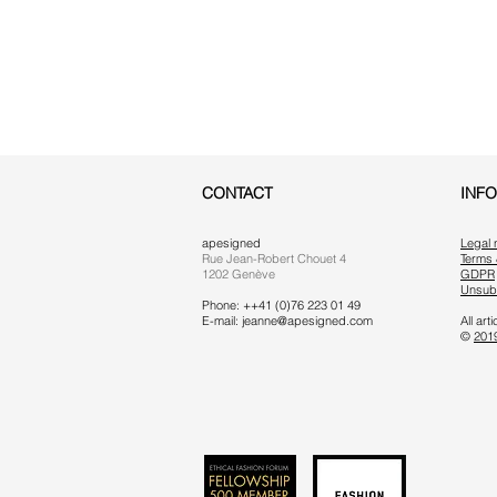
CONTACT
INF
apesigned
Legal 
Rue Jean-Robert Chouet 4
Terms 
1202 Genève
GDPR
Unsub
Phone: ++41 (0)76 223 01 49
E-mail:
jeanne@apesigned.com
All ar
©
201