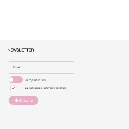
NEWSLETTER
Je rejoins la tribu
J'ai lu et j'accepte les termes & conditions
S'inscire