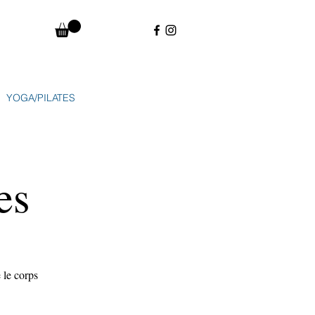
YOGA/PILATES
es
 le corps