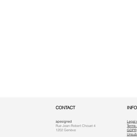
CONTACT
INF
apesigned
Legal 
Rue Jean-Robert Chouet 4
Terms 
1202 Genève
GDPR
Unsub