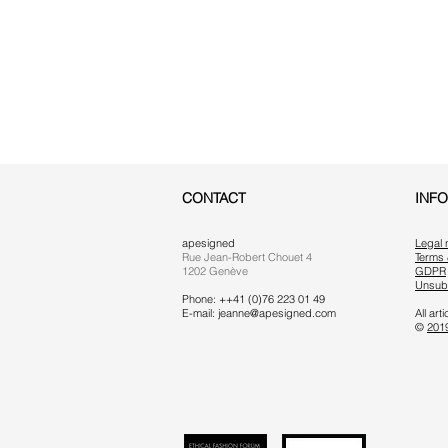
CONTACT
INF
apesigned
Legal 
Rue Jean-Robert Chouet 4
Terms 
1202 Genève
GDPR
Unsub
Phone: ++41 (0)76 223 01 49
E-mail:
jeanne@apesigned.com
All ar
©
201