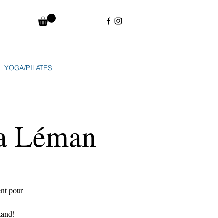
YOGA/PILATES
ba Léman
ent pour
tand!