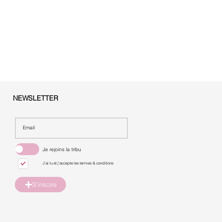
NEWSLETTER
Je rejoins la tribu
J'ai lu et j'accepte les termes & conditions
S'inscire