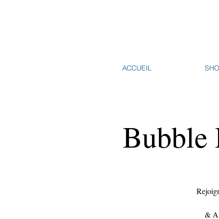
ACCUEIL
SH
Bubble 
Rejoign
& Am