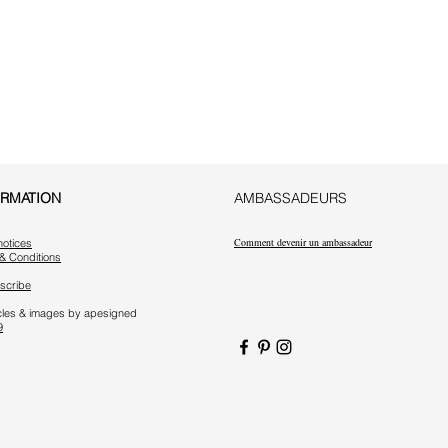
ORMATION
AMBASSADEURS
Comment devenir un ambassadeur
notices
& Conditions
scribe
ticles & images by apesigned
9